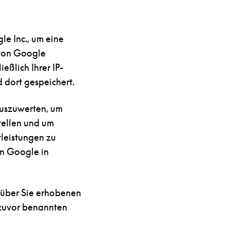
e Inc., um eine
 von Google
eßlich Ihrer IP-
 dort gespeichert.
auszuwerten, um
tellen und um
leistungen zu
on Google in
r über Sie erhobenen
 zuvor benannten