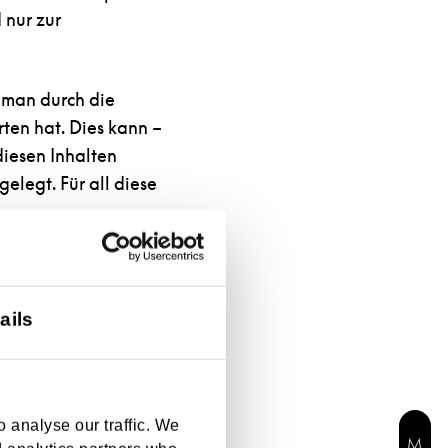
 nur zur
 man durch die
rten hat. Dies kann –
diesen Inhalten
gelegt. Für all diese
ltung und die Inhalte
 von allen Inhalten
ht zueigen. Diese
ails
 analyse our traffic. We