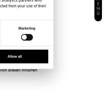
MENÜ
d analytics partners who
cted from your use of their
eitgestellten
geschlossen werden.
Marketing
tändigkeit oder
lte auch nicht zu
 auf den verknüpften
Allow all
er dennoch
 von diesen Inhalten