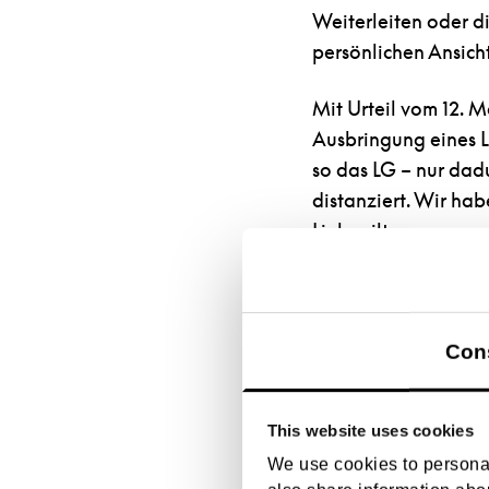
Weiterleiten oder di
persönlichen Ansicht
Mit Urteil vom 12. 
Ausbringung eines Li
so das LG – nur dad
distanziert. Wir hab
Links gilt:
Wir möchten ausdrück
der gelinkten Seiten
aller gelinkten Sei
Con
Erklärung gilt für 
This website uses cookies
We use cookies to personal