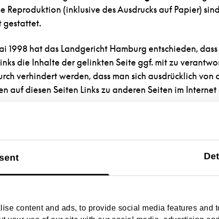
e Reproduktion (inklusive des Ausdrucks auf Papier) sind
 gestattet.
Mai 1998 hat das Landgericht Hamburg entschieden, dass
nks die Inhalte der gelinkten Seite ggf. mit zu verantwo
urch verhindert werden, dass man sich ausdrücklich von 
en auf diesen Seiten Links zu anderen Seiten im Internet 
lich betonen, dass wir keinerlei Einfluss auf die Gesta
 habe. Deshalb distanzieren wir uns hiermit ausdrücklich
ten auf dieser Homepage und machen uns ihre Inhalte nic
Det
sent
alle auf unserer Homepage angebrachten Links.
ise content and ads, to provide social media features and to