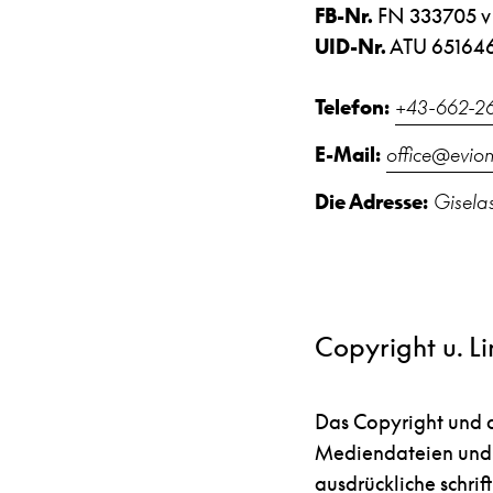
FB-Nr.
FN 333705 v
UID-Nr.
ATU 65164
Telefon:
+43-662-26
E-Mail:
office@evion
Die Adresse:
Gisela
Copyright u. Li
Das Copyright und d
Mediendateien und T
ausdrückliche schri