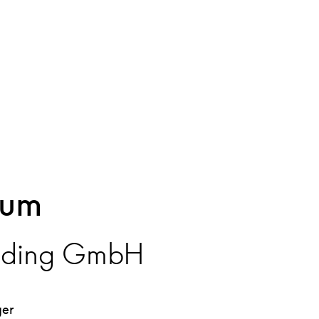
sum
ding GmbH
ger